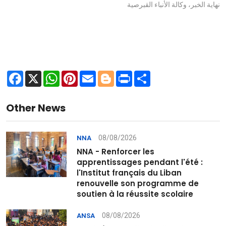
نهاية الخبر، وكالة الأنباء القبرصية
Facebook
X
WhatsApp
Pinterest
Email
Blogger
Print
Share
Other News
08/08/2026
NNA
NNA - Renforcer les
apprentissages pendant l'été :
l'Institut français du Liban
renouvelle son programme de
soutien à la réussite scolaire
08/08/2026
ANSA