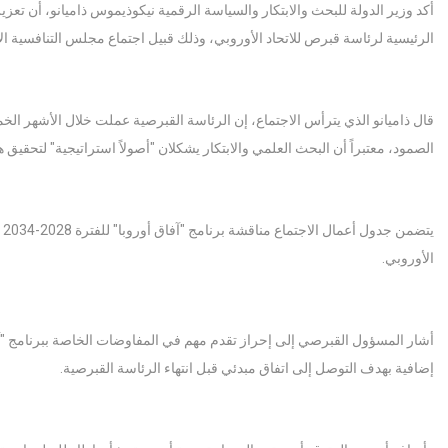
أكد وزير الدولة للبحث والابتكار والسياسة الرقمية نيكوذيموس ذاميانو، أن تعزيز
الرئيسية لرئاسة قبرص للاتحاد الأوروبي، وذلك قبيل اجتماع مجلس التنافسية ا
قال ذاميانو الذي يترأس الاجتماع، إن الرئاسة القبرصية عملت خلال الأشهر الخم
الصمود، معتبراً أن البحث العلمي والابتكار يشكلان "أصولاً استراتيجية" لتحقيق ه
ي
الأوروبي.
أشار المسؤول القبرصي إلى إحراز تقدم مهم في المفاوضات الخاصة ببرنامج "آف
إضافية بهدف التوصل إلى اتفاق مبدئي قبل انتهاء الرئاسة القبرصية.