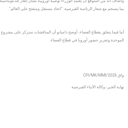
وأضاف أنه من المتوقع أن يعتمد الوزراء توصية أوروبية بشأن إطار للدبلوماسية ال
بما ينسجم مع شعار الرئاسة القبرصية: "اتحاد مستقل ومنفتح على العالم".
أما فيما يتعلق بقطاع الفضاء، أوضح ذاميانو أن المناقشات ستركز على مشروع 
الموحدة وتعزيز حضور أوروبا في قطاع الفضاء.
واق CPI/MK/MMI/2026
نهاية الخبر، وكالة الأنباء القبرصية