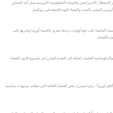
 الاستقلال الاستراتيجي والسيادة التكنولوجية الأوروبية يمثل أحد المحاور
لأوروبي المعني بالبحث والفضاء اليوم الجمعة في بروكسل.
سة الماضية على دفع أولويات ترتبط بتعزيز تنافسية أوروبا وقدرتها على
ذه الأهداف.
تضمن جدول أعمال الاجتماع مناقشة برنامج "آفاق أوروبا" للفترة 2028-2034 والدبلوماسية العلمية، إضافة إلى التقدم المحرز في مشروع قانون الفضاء
اق أوروبا"، رغم استمرار بعض القضايا العالقة التي تتطلب توجيهات سياسية