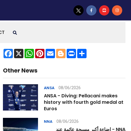
CT
Facebook
X
WhatsApp
Pinterest
Email
Blogger
Print
Share
Other News
08/06/2026
ANSA
ANSA - Diving: Pellacani makes
history with fourth gold medal at
Euros
08/06/2026
NNA
NNA - إضاءة أكبر مسبحة عائمة عند