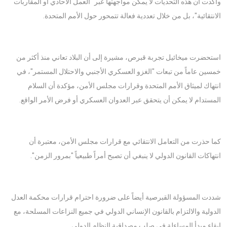
وأكدت أن هذه التحديات لا يمكن مواجهتها عبر "العمل الأحادي أو المقاربات
الانتقائية"، بل من خلال تعددية فعالة تتمحور حول الأمم المتحدة.
استحضرت ميخائيل تجربة قبرص، مشيرة إلى أن البلاد تعاني منذ أكثر من
خمسين عاماً من تبعات "الغزو العسكري الأجنبي والاحتلال المستمر"، في
انتهاك لميثاق الأمم المتحدة وقرارات مجلس الأمن، مؤكدة أن السلام
المستدام لا يمكن أن يتحقق عبر العدوان العسكري أو فرض الأمر الواقع.
كما حذرت من التعامل الانتقائي مع قرارات مجلس الأمن، معتبرة أن
انتهاكات القانون الدولي لا ينبغي أن تصبح أمراً طبيعياً "بمرور الزمن".
شددت المسؤولة القبرصية أيضاً على ضرورة احترام قرارات محكمة العدل
الدولية والالتزام بالقانون الإنساني الدولي في جميع النزاعات المسلحة، مع
إبقاء مبدأ المساءلة في صلب مصداقية النظام الدولي.