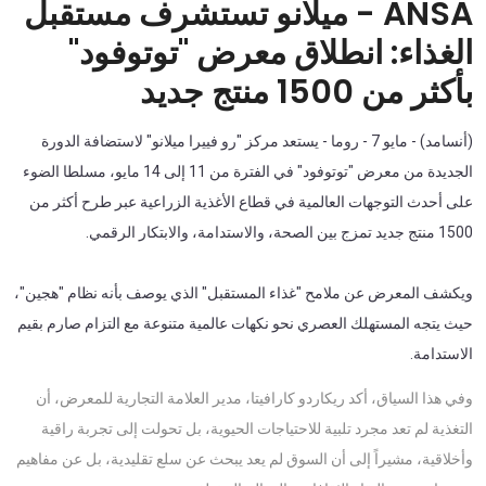
ANSA - ميلانو تستشرف مستقبل
الغذاء: انطلاق معرض "توتوفود"
بأكثر من 1500 منتج جديد
(أنسامد) - مايو 7 - روما - يستعد مركز "رو فييرا ميلانو" لاستضافة الدورة
الجديدة من معرض "توتوفود" في الفترة من 11 إلى 14 مايو، مسلطا الضوء
على أحدث التوجهات العالمية في قطاع الأغذية الزراعية عبر طرح أكثر من
1500 منتج جديد تمزج بين الصحة، والاستدامة، والابتكار الرقمي.
ويكشف المعرض عن ملامح "غذاء المستقبل" الذي يوصف بأنه نظام "هجين"،
حيث يتجه المستهلك العصري نحو نكهات عالمية متنوعة مع التزام صارم بقيم
الاستدامة.
وفي هذا السياق، أكد ريكاردو كارافيتا، مدير العلامة التجارية للمعرض، أن
التغذية لم تعد مجرد تلبية للاحتياجات الحيوية، بل تحولت إلى تجربة راقية
وأخلاقية، مشيراً إلى أن السوق لم يعد يبحث عن سلع تقليدية، بل عن مفاهيم