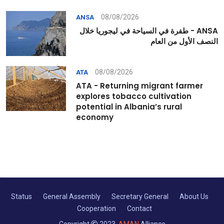
08/08/2026
ANSA
ANSA - طفرة في السياحة في ليجوريا خلال
النصف الأول من العام
08/08/2026
ATA
ATA - Returning migrant farmer
explores tobacco cultivation
potential in Albania’s rural
economy
Status
General Assembly
Secretary General
About Us
Cooperation
Contact
Copyright
2023,
AMAN
Alliance