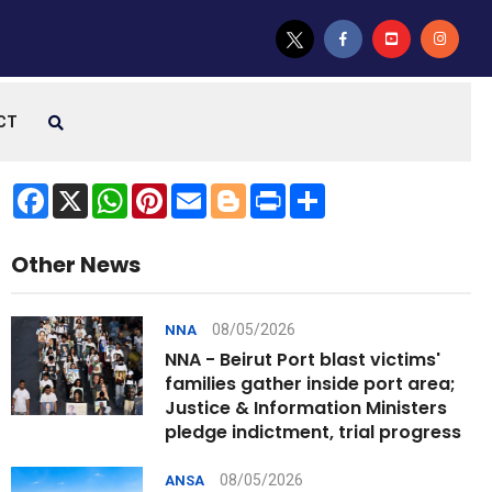
CT
Facebook
X
WhatsApp
Pinterest
Email
Blogger
Print
Share
Other News
08/05/2026
NNA
NNA - Beirut Port blast victims'
families gather inside port area;
Justice & Information Ministers
pledge indictment, trial progress
08/05/2026
ANSA