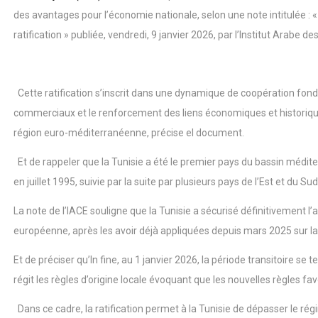
des avantages pour l’économie nationale, selon une note intitulée : 
ratification » publiée, vendredi, 9 janvier 2026, par l’Institut Arabe d
Cette ratification s’inscrit dans une dynamique de coopération fondé
commerciaux et le renforcement des liens économiques et historiques
région euro-méditerranéenne, précise el document.
Et de rappeler que la Tunisie a été le premier pays du bassin médit
en juillet 1995, suivie par la suite par plusieurs pays de l’Est et du Su
La note de l’IACE souligne que la Tunisie a sécurisé définitivement l’a
européenne, après les avoir déjà appliquées depuis mars 2025 sur la 
Et de préciser qu’In fine, au 1 janvier 2026, la période transitoire se 
régit les règles d’origine locale évoquant que les nouvelles règles fa
Dans ce cadre, la ratification permet à la Tunisie de dépasser le 