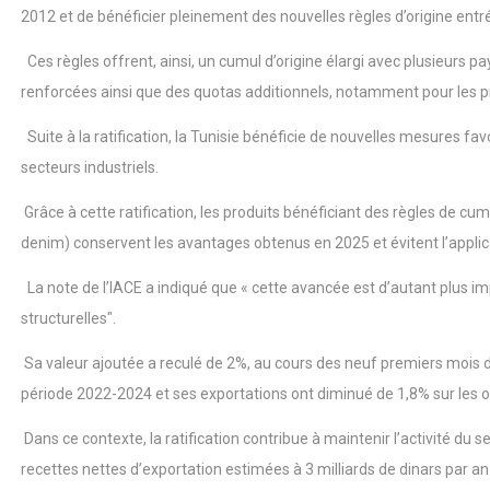
2012 et de bénéficier pleinement des nouvelles règles d’origine entr
Ces règles offrent, ainsi, un cumul d’origine élargi avec plusieurs p
renforcées ainsi que des quotas additionnels, notamment pour les pro
Suite à la ratification, la Tunisie bénéficie de nouvelles mesures f
secteurs industriels.
Grâce à cette ratification, les produits bénéficiant des règles de c
denim) conservent les avantages obtenus en 2025 et évitent l’applica
La note de l’IACE a indiqué que « cette avancée est d’autant plus imp
structurelles".
Sa valeur ajoutée a reculé de 2%, au cours des neuf premiers mois 
période 2022-2024 et ses exportations ont diminué de 1,8% sur les 
Dans ce contexte, la ratification contribue à maintenir l’activité du 
recettes nettes d’exportation estimées à 3 milliards de dinars par an (