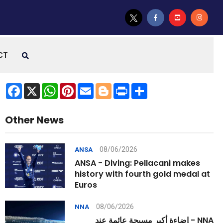
CT
Facebook
X
WhatsApp
Pinterest
Email
Blogger
Print
Share
Other News
08/06/2026
ANSA
ANSA - Diving: Pellacani makes
history with fourth gold medal at
Euros
08/06/2026
NNA
NNA - إضاءة أكبر مسبحة عائمة عند