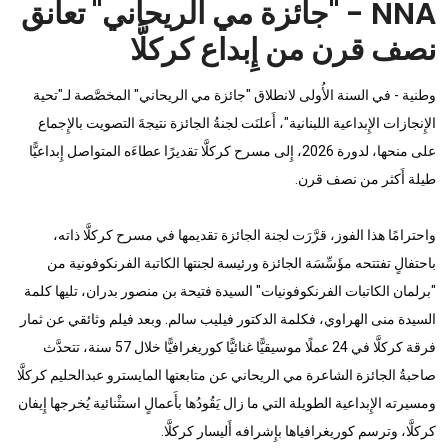
NNA - "جائزة مي الريحاني" تعانق
نصف قرن من إِبداع كركلَّا
وطنية - في السنة الأُولى لانطلاق "جائزة مي الريحاني" المخصَّصة لـ"تحية
الإِنجازات الإِبداعية اللبنانية"، أَعلنَت لجنةُ الجائزة نتيجةَ التصويت بالإِجماع
على منحها، لدورة 2026، إِلى مسرح كركلَّا تقديرًا عطاءَه المتواصل إِبداعيًّا
طيلة أَكثر من نصف قرن.
واحترامًا هذا الفوز، قرَّرَت لجنة الجائزة تقديمها في مسرح كركلَّا ذاته،
باحتفالٍ تفتتحه مؤَسِّسَة الجائزة ورئيسة لجنتها الكاتبة الفرنكوفونية من
"برلمان الكاتبات الفرنكوفونيات" السيدة فتيحة بن منصور بدران، تليها كلمة
السيدة منى الهراوي، فكلمة الدكتور فيليب سالم. وبعد فيلم وثائقي عن ثمار
فرقة كركلَّا في 24 عملًا موسيقيًّا غنائيًّا كوريغرافيًّا خلال 57 سنة، تتحدَّث
صاحبةُ الجائزة الشاعرة مي الريحاني عن متابعتها المايسترو عبدالحليم كركلَّا
ومسيرته الإِبداعية الطويلة التي ما زال يَقُودُها بأَعمالٍ استثْنائية يُخرجها إِيفان
كركلَّا، وترسم كوريغرافياها بإِشرافه أَليسار كركلَّا.