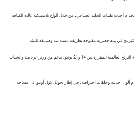
بات تزلج، يبلغ طول كل منها 12 مترا وعرضها 3 أمتار، باستخدام أحدث تقنيات الجليد الصناعي، من خلال ألواح بلاستيكية عالية الكثافة
 الكيرلنج في بيئة حضرية مفتوحة بطريقة مستدامة وصديقة للبيئة.
ويتزامن إطلاق المشروع مع عودة منافسات التزلج العالمية إلى روما ضمن جولة التزلج العالمية المقررة بين 14 و21 يونيو، بدعم من وزير الرياضة والشباب
ام ألوان حديثة وحلقات احترافية، في إطار تحويل كول أوبيو إلى مساحة