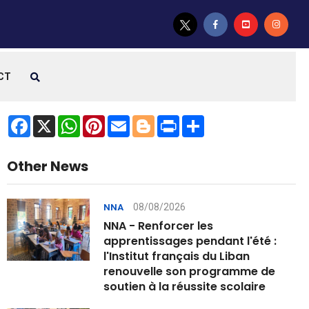
CT
Facebook
X
WhatsApp
Pinterest
Email
Blogger
Print
Share
Other News
08/08/2026
NNA
NNA - Renforcer les
apprentissages pendant l'été :
l'Institut français du Liban
renouvelle son programme de
soutien à la réussite scolaire