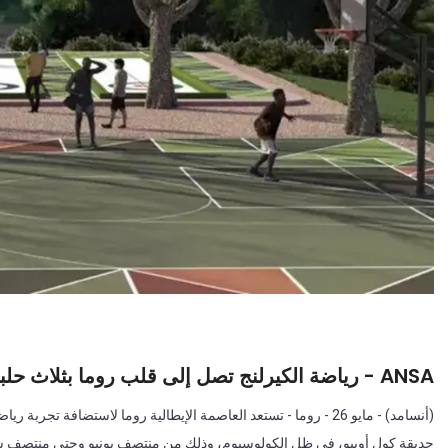
ANSA - رياضة الكيرلنج تصل إلى قلب روما بثلاث حلبات تزلج قرب الكولوسيوم
(أنسامد) - مايو 26 - روما - تستعد العاصمة الإيطالية روما لاستضاف
حديقة كول أوبيو، في ظل الكولوسيوم، وذلك من منتصف يونيو وحتى منتصف سب