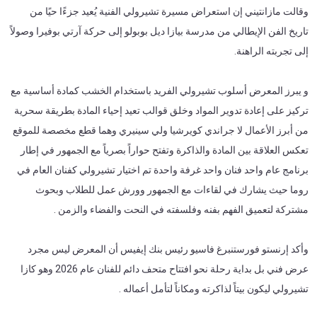
وقالت مازانتيني إن استعراض مسيرة تشيرولي الفنية يُعيد جزءًا حيًا من
تاريخ الفن الإيطالي من مدرسة بيازا ديل بوبولو إلى حركة آرتي بوفيرا وصولاً
إلى تجربته الراهنة.
و يبرز المعرض أسلوب تشيرولي الفريد باستخدام الخشب كمادة أساسية مع
تركيز على إعادة تدوير المواد وخلق قوالب تعيد إحياء المادة بطريقة سحرية
من أبرز الأعمال لا جراندي كويرشيا ولي سينيري وهما قطع مخصصة للموقع
تعكس العلاقة بين المادة والذاكرة وتفتح حواراً بصرياً مع الجمهور في إطار
برنامج عام واحد فنان واحد غرفة واحدة تم اختيار تشيرولي كفنان العام في
روما حيث يشارك في لقاءات مع الجمهور وورش عمل للطلاب وبحوث
مشتركة لتعميق الفهم بفنه وفلسفته في النحت والفضاء والزمن .
وأكد إرنستو فورستنبرغ فاسيو رئيس بنك إيفيس أن المعرض ليس مجرد
عرض فني بل بداية رحلة نحو افتتاح متحف دائم للفنان عام 2026 وهو كازا
تشيرولي ليكون بيتاً لذاكرته ومكاناً لتأمل أعماله .