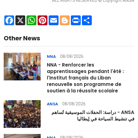
ALL RIGHTS RESERVED © Copyright ANSA
Facebook
X
WhatsApp
Pinterest
Email
Blogger
Print
Share
Other News
08/08/2026
NNA
NNA - Renforcer les
apprentissages pendant l'été :
l'Institut français du Liban
renouvelle son programme de
soutien à la réussite scolaire
08/08/2026
ANSA
ANSA - دراسة: الحفلات الموسيقية تُساهم
في تنشيط السياحة في إيطاليا
08/08/2026
NNA