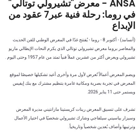
ANSA - معرض"تشيرولي توتالي"
في روما: رحلة فنية عبر7 عقود من
الإبداع
(أنسامد) - أكتوبر 8 - روما - يُفتتح غدًا في المعرض الوطني للفن الحديث
والمعاصر بروما معرض تشيرولي توتالي الذي يكرم النحات الإيطالي ماريو
تشيرولي ويعرض أكثر من عشرين عملاً فنياً تمتد من عام 1957 وحتى اليوم .
ويضم المعرض أعمالاً تُعرض لأول مرة وأخرى أعيد تشكيلها خصيصًا لموقع
المعرض في تجربة بصرية ومكانية غامرة بتنظيم مشترك مع بنك إيفيس
ويستمر حتى 11 يناير 2026.
تشرف على تنسيق المعرض رينات كريستينا مازانتيني مديرة المعرض
وسيزار بياسيني سيلفاجي وشارك تشيرولي شخصيًا في اختيار الأعمال
وترتيبها وأضاف بُعدين شخصياً وتاريخياً.