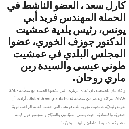
كارل سعد ، العضو الناشط في
الحملة المهندس فريد أبي
يونس، رئيس بلدية عمشيت
الدكتور جوزف الخوري، عضوا
المجلس البلدي في عمشيت
طوني عيسى والسيدة رين
ماري روحان.
وافاد بيان للجمعيىة، ان "هذه الزيارة، التي نسّقتها الحملة مع منظّمة SAD-
AFAG التركيّة وبدعم من منظّمة Global Greengrants Fund، أرادت أن
تعرض لبلديّة عمشيت تجربة بلدة فوتشا، التي جعلت فقمة الراهب هويةً
حضريّة واقتصاديّة، حيث يلتقي الصيّادون والسيّاح والمجتمع حول قيمة
مشتركة: حماية الشاطئ والبيئة البحريّة".