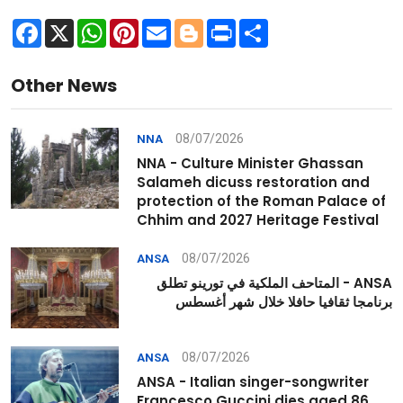
Facebook
X
WhatsApp
Pinterest
Email
Blogger
Print
Share
Other News
08/07/2026
NNA
NNA - Culture Minister Ghassan
Salameh dicuss restoration and
protection of the Roman Palace of
Chhim and 2027 Heritage Festival
08/07/2026
ANSA
ANSA - المتاحف الملكية في تورينو تطلق
برنامجا ثقافيا حافلا خلال شهر أغسطس
08/07/2026
ANSA
ANSA - Italian singer-songwriter
Francesco Guccini dies aged 86