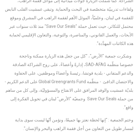
الشراكة. كما شملت الزيارة جولات ميدانيّة إلى موائل فقمة الراهب،
ولقاءات تدريبيّة متخصّصة في البحث والحماية. وتبقى عمشيت القلب النابض
للفقمة في لبنان، وعلميّاً، الموئل الأهم لفقمة الراهب في المشرق وموقع
محتمل للتكاثر، حيث تعمل حملة "Save Our Seals" منذ ثلاث سنوات عبر
الأبحاث، والعمل القانوني، والمناصرة، والتوعية، والتعاون الإقليمي لحماية
هذه الكائنات المهدَّدة".
وشكرت جمعية "الأرض"، "كل من جعل هذه الزيارة ممكنة وناجحة
خصوصا منظّمة SAD-AFAG، إدارةً وأعضاءً، على روح الشراكة الصادقة
والدعم المتفاني - بلدية فوتشا، رئيسةً وأعضاءً وموظفين، على الحفاوة
والاحتضان الدافئ. - منظّمة Global Greengrants Fund على الدعم الكريم -
بلديّة عمشيت والوفد المرافق على الانفتاح والمسؤوليّة، وإلى كل من ساهم
من حملة Save Our Seals وجمعيّة "الأرض" لبنان في تحويل الفكرة إلى
واقع".
وختم الجمعية : "إنها لحظة نعتز بها جميعًا، ونؤمن أنّها ليست سوى بداية
لمسار طويل من التعاون من أجل فقمة الراهب والبحر والإنسان".