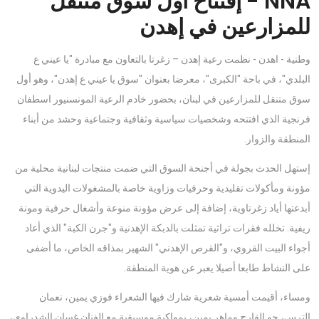
NNA - إفتتاح أول سوق متنقل
للمزارعين في إهدن
وطنية - اهدن - نظمت رعية إهدن – زغرتا بالتعاون مع مبادرة "يا عيني ع
البلدي"، في باحة "الكبرى"، معرضا بعنوان "سوق يا عيني ع إهدن"، وهو أول
سوق متنقل للمزارعين في لبنان، بحضور خادم الرعية المونسنيور اسطفان
فرنجية الذي افتتحه وشخصيات سياسية وثقافية وجتماعية وحشد من أبناء
المنطقة والزوار.
إستهل الحدث بجولة في أجنحة السوق التي ضمت منتجات لبنانية محلية من
مؤونة ومأكولات تقليدية وحرفيات وزاوية خاصة بالمشغولات اليدوية التي
أبدعتها أياد زغرتاوية، إضافة إلى عرض مؤونة منوعة وأشغال حرفية ومونة
ريفية. تخلله فقرات تراثية تمثلت بالدبكة الإهدنية و"جرن الكبة" الذي أعاد
أجواء البيت القروي، و"القرص الإهدني" الشهير بمذاقه الخاص، ما أضفى
على النشاط طابعا أصيلا يعبر عن هوية المنطقة.
ومساء، أقيمت أمسية شعرية شارك فيها الشعراء فوزي يمين، نعمان
الترس، جو القارح وماهر يمين، بمواكبة موسيقية مع الفنان غسان الشدراوي،