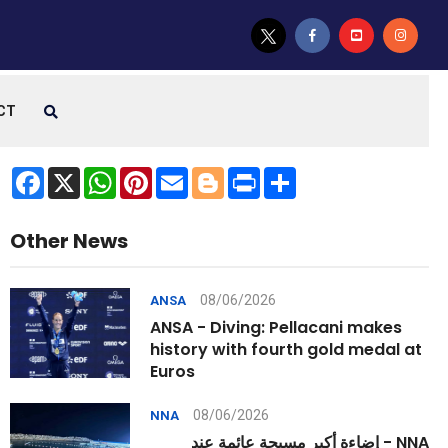
CT
Facebook
X
WhatsApp
Pinterest
Email
Blogger
Print
Share
Other News
08/06/2026
ANSA
ANSA - Diving: Pellacani makes
history with fourth gold medal at
Euros
08/06/2026
NNA
NNA - إضاءة أكبر مسبحة عائمة عند