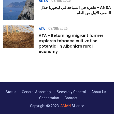
08/08/2026
ANSA
ANSA - طفرة في السياحة في ليجوريا خلال
النصف الأول من العام
08/08/2026
ATA
ATA - Returning migrant farmer
explores tobacco cultivation
potential in Albania’s rural
economy
Status
General Assembly
Secretary General
About Us
Cooperation
Contact
Copyright
2023,
AMAN
Alliance