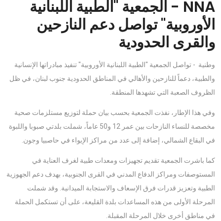
NNA - الجمعية "الطبية اللبنانية
الأوروبية" تواصل دعم النازحين
والقرى الحدودية
وطنية - تواصل الجمعية "الطبية اللبنانية الأوروبية" تنفيذ مبادراتها الإنسانية
والطبية، دعماً للنازحين والأهالي في المناطق الحدودية جنوب لبنان، في ظل
الظروف الصعبة التي تشهدها المنطقة.
وفي هذا الإطار، نفذت الجمعية بحسب بيان حملة لتوزيع مستلزمات صحية
مخصصة للنساء النازحات بين عمر 12 و50 عاماً، شملت بلدتي صبوبا واللبوة
في البقاع الشمالي، إضافة إلى عدد من مراكز الإيواء في حاصبيا وجون.
كما باشرت الجمعية تقديم تجهيزات ومعدات طبية لغرف العناية في
المستوصفات ومراكز الدفاع المدني في القرى الجنوبية، بهدف دعم الجهوزية
الطبية وتعزيز قدرات فرق الإسعاف والاستجابة الميدانية. وقد شملت
المرحلة الأولى من هذه المساعدات بلدة القليعة، على أن تستكمل الحملة
في مناطق أخرى خلال المرحلة المقبلة.