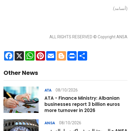
(أنسامد).
ALL RIGHTS RESERVED © Copyright ANSA
Facebook
X
WhatsApp
Pinterest
Email
Blogger
Print
Share
Other News
08/10/2026
ATA
ATA - Finance Ministry: Albanian
businesses report 3 billion euros
more turnover in 2026
08/10/2026
ANSA
ANSA - المروحة اليدوية .. إكسسوار الصيف