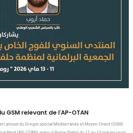
du GSM relevant de l'AP-OTAN
rum annuel du Groupe spécial Méditerranée et Moyen-Orient (GSM)
ique Nord (AP-OTAN), prévu à Rome (Italie) du 11 au 13 mai en cours,