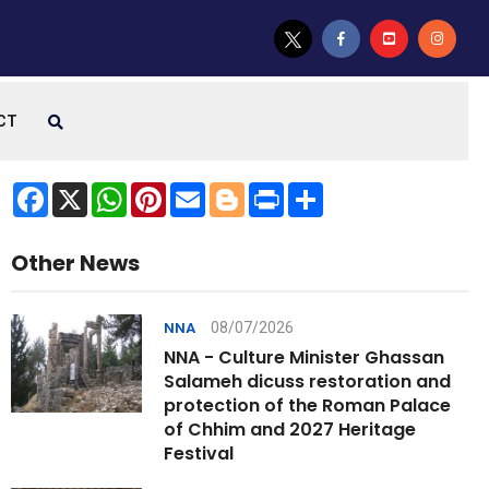
CT
Facebook
X
WhatsApp
Pinterest
Email
Blogger
Print
Share
Other News
08/07/2026
NNA
NNA - Culture Minister Ghassan
Salameh dicuss restoration and
protection of the Roman Palace
of Chhim and 2027 Heritage
Festival