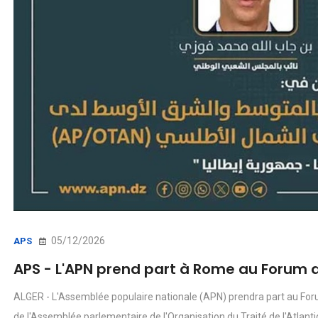
05/12/2026
APS
APS - L'APN prend part à Rome au Forum 
ALGER - L'Assemblée populaire nationale (APN) prendra part au Fo
de l'Assemblée parlementaire de l'Organisation du Traité de l'Atlant